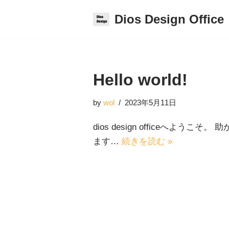
Dios Design Office
コ
ン
テ
ン
Hello world!
ツ
へ
by
wol
2023年5月11日
ス
dios design officeへようこ
キ
ます…
続きを読む »
ッ
プ